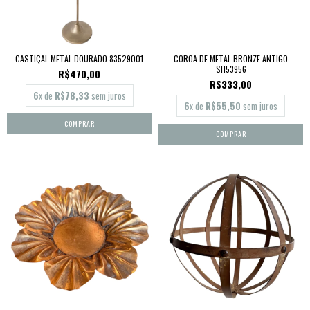
CASTIÇAL METAL DOURADO 83529001
COROA DE METAL BRONZE ANTIGO
SH53956
R$470,00
R$333,00
6
x de
R$78,33
sem juros
6
x de
R$55,50
sem juros