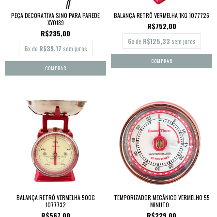
PEÇA DECORATIVA SINO PARA PAREDE
BALANÇA RETRÔ VERMELHA 1KG 1077726
XY0189
R$752,00
R$235,00
6
x de
R$125,33
sem juros
6
x de
R$39,17
sem juros
BALANÇA RETRÔ VERMELHA 500G
TEMPORIZADOR MECÂNICO VERMELHO 55
1077732
MINUTO...
R$567,00
R$229,00