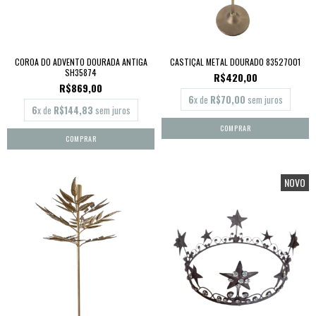
COROA DO ADVENTO DOURADA ANTIGA
CASTIÇAL METAL DOURADO 83527001
SH35874
R$420,00
R$869,00
6
x de
R$70,00
sem juros
6
x de
R$144,83
sem juros
NOVO