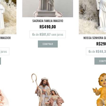
SAGRADA FAMILIA IMAG010
R$490,00
6
x de
R$81,67
sem juros
 IMAG008
NOSSA SENHORA G
R$29
juros
6
x de
R$48,