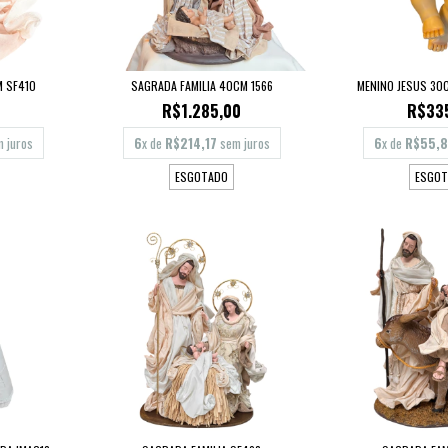
M SF410
SAGRADA FAMILIA 40CM 1566
MENINO JESUS 30
0
R$1.285,00
R$33
 juros
6
x de
R$214,17
sem juros
6
x de
R$55,
ESGOTADO
ESGOT