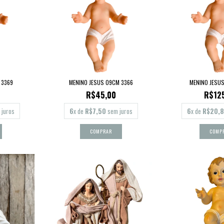
 3369
MENINO JESUS 09CM 3366
MENINO JESUS
R$45,00
R$12
juros
6
x de
R$7,50
sem juros
6
x de
R$20,