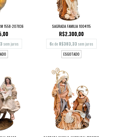
CM 1558-207836
SAGRADA FAMILIA 1004115
5,00
R$2.300,00
83
sem juros
6
x de
R$383,33
sem juros
ADO
ESGOTADO