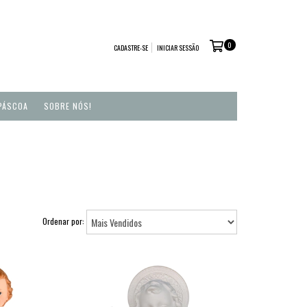
0
CADASTRE-SE
INICIAR SESSÃO
PÁSCOA
SOBRE NÓS!
Ordenar por: