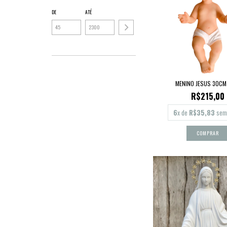
DE
ATÉ
MENINO JESUS 30CM
R$215,00
6
x de
R$35,83
sem 