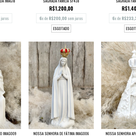
DA IMAG18
SAGRADA FAMILIA SF438
SAGRADA FAM
R$1.200,00
R$1.4
juros
6
x de
R$200,00
sem juros
6
x de
R$233,
ESGOTADO
ESGOT
DO IMAG009
NOSSA SENHORA DE FÁTIMA IMAG006
NOSSA SENHORA AP