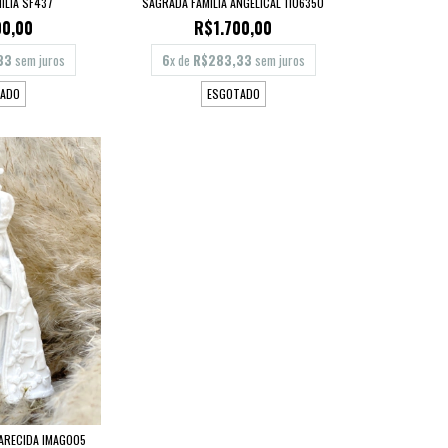
ILIA SF437
SAGRADA FAMILIA ANGELICAL 1106350
00,00
R$1.700,00
33
sem juros
6
x de
R$283,33
sem juros
ADO
ESGOTADO
ARECIDA IMAG005