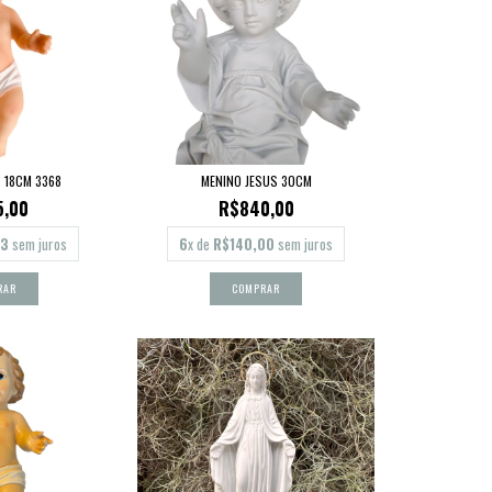
 18CM 3368
MENINO JESUS 30CM
5,00
R$840,00
83
sem juros
6
x de
R$140,00
sem juros