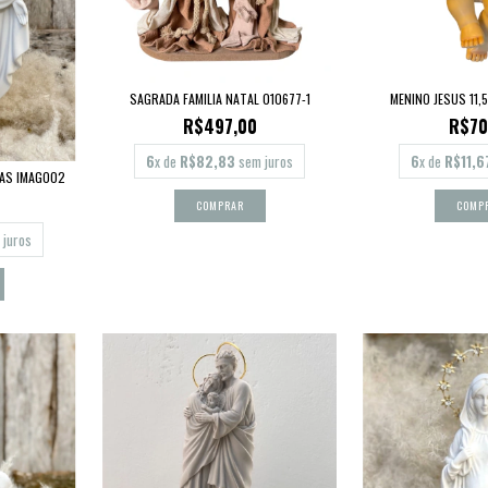
SAGRADA FAMILIA NATAL 010677-1
MENINO JESUS 11,
R$497,00
R$70
6
x de
R$82,83
sem juros
6
x de
R$11,6
AS IMAG002
juros