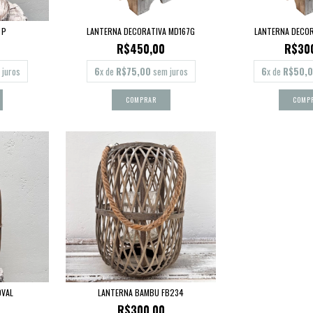
 P
LANTERNA DECORATIVA MD167G
LANTERNA DECOR
R$450,00
R$30
juros
6
x de
R$75,00
sem juros
6
x de
R$50,
OVAL
LANTERNA BAMBU FB234
R$300,00