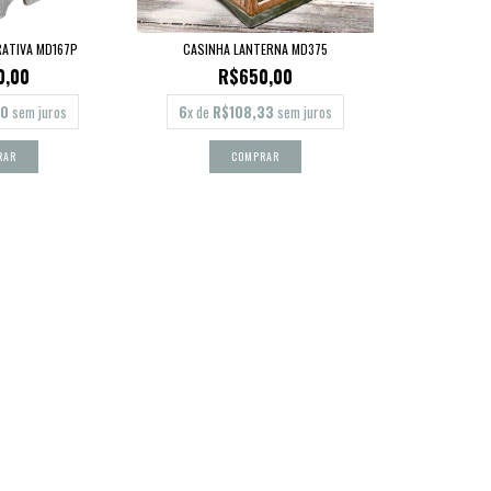
ATIVA MD167P
CASINHA LANTERNA MD375
0,00
R$650,00
00
sem juros
6
x de
R$108,33
sem juros