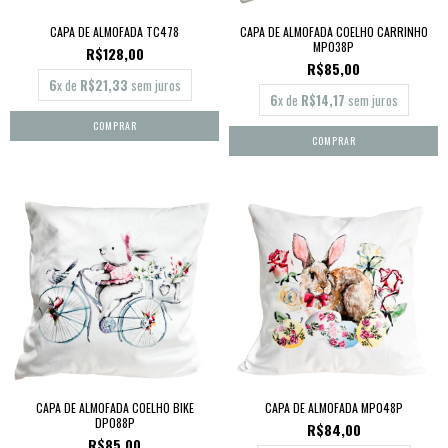
CAPA DE ALMOFADA TC478
CAPA DE ALMOFADA COELHO CARRINHO
MP038P
R$128,00
R$85,00
6
x de
R$21,33
sem juros
6
x de
R$14,17
sem juros
CAPA DE ALMOFADA COELHO BIKE
CAPA DE ALMOFADA MP048P
DP088P
R$84,00
R$85,00