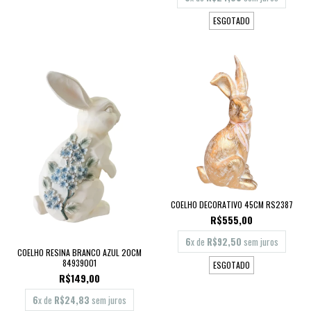
ESGOTADO
COELHO DECORATIVO 45CM RS2387
R$555,00
6
x de
R$92,50
sem juros
COELHO RESINA BRANCO AZUL 20CM
84939001
ESGOTADO
R$149,00
6
x de
R$24,83
sem juros