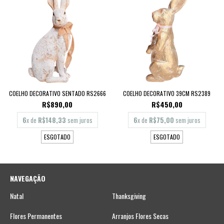
COELHO DECORATIVO SENTADO RS2666
COELHO DECORATIVO 39CM RS2389
R$890,00
R$450,00
6
x de
R$148,33
sem juros
6
x de
R$75,00
sem juros
ESGOTADO
ESGOTADO
NAVEGAÇÃO
Natal
Thanksgiving
Flores Permanentes
Arranjos Flores Secas