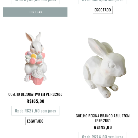
ESGOTADO
COELHO DECORATIVO EM PÉ RS2653
R$165,00
6
x de
R$27,50
sem juros
COELHO RESINA BRANCO AZUL 17CM
84942001
ESGOTADO
R$149,00
6
x de
R$24,83
sem juros