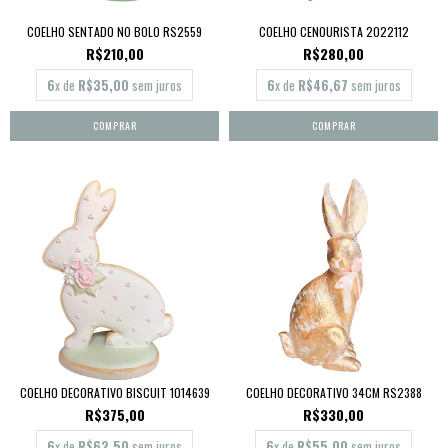
COELHO SENTADO NO BOLO RS2559
COELHO CENOURISTA 2022112
R$210,00
R$280,00
6
x de
R$35,00
sem juros
6
x de
R$46,67
sem juros
COELHO DECORATIVO BISCUIT 1014639
COELHO DECORATIVO 34CM RS2388
R$375,00
R$330,00
6
x de
R$62,50
sem juros
6
x de
R$55,00
sem juros