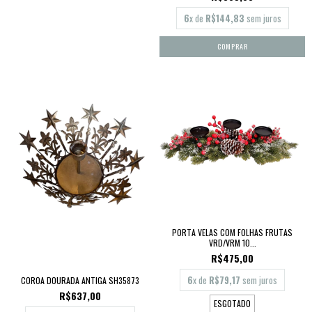
6
x de
R$144,83
sem juros
PORTA VELAS COM FOLHAS FRUTAS
VRD/VRM 10...
R$475,00
6
x de
R$79,17
sem juros
COROA DOURADA ANTIGA SH35873
R$637,00
ESGOTADO