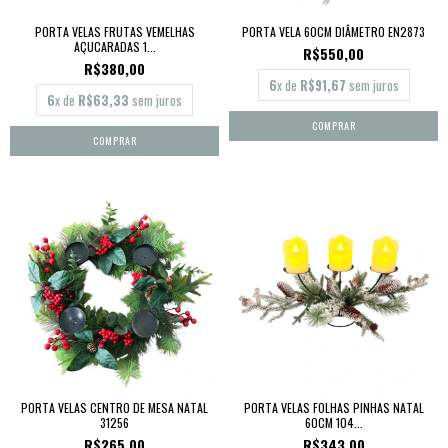
PORTA VELAS FRUTAS VEMELHAS
PORTA VELA 60CM DIÂMETRO EN2873
AÇUCARADAS 1...
R$550,00
R$380,00
6
x de
R$91,67
sem juros
6
x de
R$63,33
sem juros
PORTA VELAS CENTRO DE MESA NATAL
PORTA VELAS FOLHAS PINHAS NATAL
31256
60CM 104...
R$265,00
R$343,00