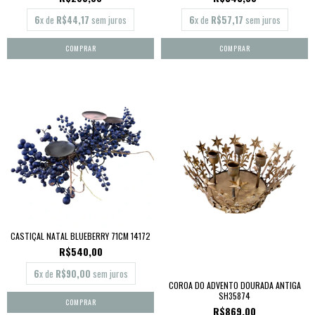
6
x de
R$44,17
sem juros
6
x de
R$57,17
sem juros
CASTIÇAL NATAL BLUEBERRY 71CM 14172
R$540,00
6
x de
R$90,00
sem juros
COROA DO ADVENTO DOURADA ANTIGA
SH35874
R$869,00